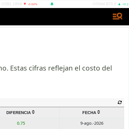
US$1.1894
PETRÓLEO BRENT
US/bbl.$70.8
▼
▲
-0.64%
+0.13
 Estas cifras reflejan el costo del
DIFERENCIA
FECHA
0.75
9-ago.-2026