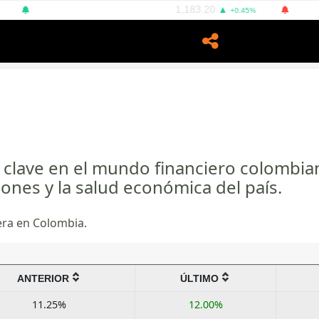
BLOOMBERG DOLLAR SPOT
1,183.20
EURO
▲
+0.45%
clave en el mundo financiero colombiano.
iones y la salud económica del país.
era en Colombia.
ANTERIOR
ÚLTIMO
11.25%
12.00%