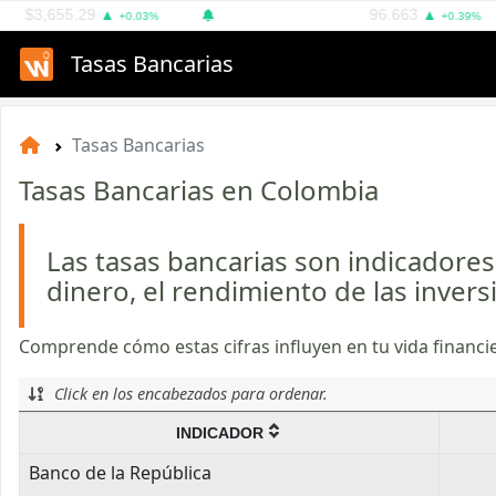
Y
$3,655.29
ÍNDICE DOLAR DXY
96.663
▲
▲
+0.03%
+0.39%
Tasas Bancarias
Tasas Bancarias
Tasas Bancarias en Colombia
Las tasas bancarias son indicadores 
dinero, el rendimiento de las invers
Comprende cómo estas cifras influyen en tu vida financi
Click en los encabezados para ordenar.
INDICADOR
Banco de la República